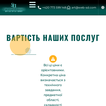
+420 773 599 148
art@web-sd.com
ВАРТІСТЬ НАШИХ ПОСЛУГ
Всі ці ціни є
орієнтовними.
Конкретна ціна
визначається з
технічного
завдання,
предметної
області,
складності