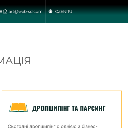
48
art@web-sd.com
CZ
EN
RU
МАЦІЯ
ДРОПШИПІНГ ТА ПАРСИНГ
Сьогодні дропшипінг є однією з бізнес-