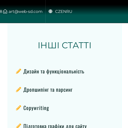
48
art@web-sd.com
CZ
EN
RU
ІНШІ СТАТТІ
Дизайн та функціональність
Дропшипінг та парсинг
Copywriting
Підготовка графіки для сайту