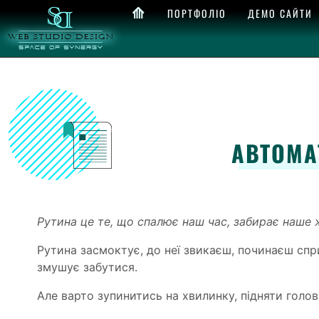
⟰
ПОРТФОЛІО
ДЕМО САЙТИ
АВТОМА
Рутина це те, що спалює наш час, забирає наше 
Рутина засмоктує, до неї звикаєш, починаєш спри
змушує забутися.
Але варто зупинитись на хвилинку, підняти голов