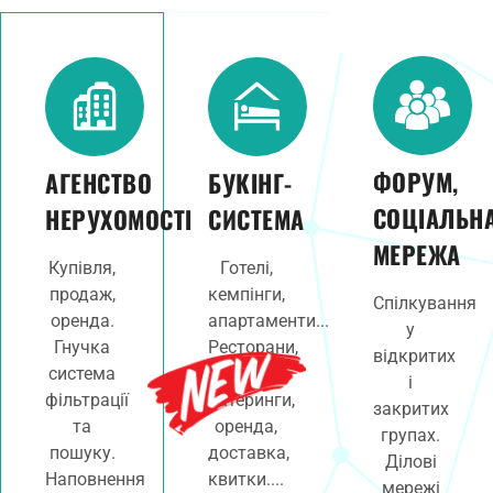
ФОРУМ,
АГЕНСТВО
БУКІНГ-
СОЦІАЛЬН
НЕРУХОМОСТІ
СИСТЕМА
МЕРЕЖА
Купівля,
Готелі,
продаж,
кемпінги,
Спілкування
оренда.
апартаменти...
у
Гнучка
Ресторани,
відкритих
система
клуби,
і
фільтрації
катеринги,
закритих
та
оренда,
групах.
пошуку.
доставка,
Ділові
Наповнення
квитки....