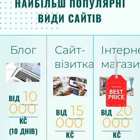
НАЙБІЛЬШ ПОПУЛЯРНІ
ВИДИ САЙТІВ
Блог
Сайт-
Інтерн
візитка
магаз
10
ВІД
000
15
20
ВІД
ВІД
000
000
KČ
(10 ДНІВ)
KČ
KČ