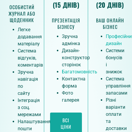
(15 ДНІВ)
(20 ДНІВ)
ОСОБИСТИЙ
ЖУРНАЛ АБО
ЩОДЕННИК
ПРЕЗЕНТАЦІЯ
ВАШ ОНЛАЙН
БІЗНЕСУ
БІЗНЕС
Легке
Зручна
Професійни
додавання
адмінка
дизайн
матеріалу
Дизайн-
Системи
Система
конструктор
бонусів
відгуків,
сторінок
і
коментарів
Багатомовність
знижок
Зручна
Контактна
Система
навігація
форма
управління
по
Фото
запасами
сайту
галерея
Різні
Інтеграція
варіанти
з соц.
оплати
мережами
ВСІ
та
Налаштування
ЦІНИ
доставки
пошти