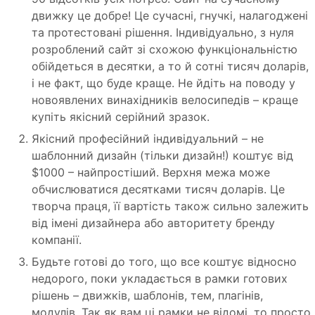
движку це добре! Це сучасні, гнучкі, налагоджені
та протестовані рішення. Індивідуально, з нуля
розроблений сайт зі схожою функціональністю
обійдеться в десятки, а то й сотні тисяч доларів,
і не факт, що буде краще. Не йдіть на поводу у
новоявлених винахідників велосипедів – краще
купіть якісний серійний зразок.
Якісний професійний індивідуальний – не
шаблонний дизайн (тільки дизайн!) коштує від
$1000 – найпростіший. Верхня межа може
обчислюватися десятками тисяч доларів. Це
творча праця, її вартість також сильно залежить
від імені дизайнера або авторитету бренду
компанії.
Будьте готові до того, що все коштує відносно
недорого, поки укладається в рамки готових
рішень – движків, шаблонів, тем, плагінів,
модулів. Так як вам ці рамки не відомі, то просто