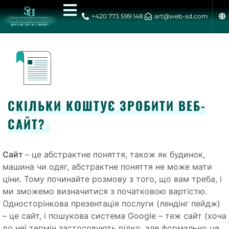
+420 773 599 148
art@web-sd.com
СКІЛЬКИ КОШТУЄ ЗРОБИТИ ВЕБ-
САЙТ?
Сайт
– це абстрактне поняття, також як будинок,
машина чи одяг, абстрактне поняття не може мати
ціни. Тому починайте розмову з того, що вам треба, і
ми зможемо визначитися з початковою вартістю.
Односторінкова презентація послуги (лендінг пейдж)
– це сайт, і пошукова система Google – теж сайт (хоча
до неї термін застосовують рідко, але формально це