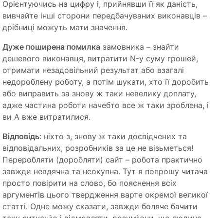
Орієнтуючись на цифру і, прийнявши її як даність,
вивчайте інші сторони передбачуваних виконавців –
дрібниці можуть мати значення.
Дуже поширена помилка
замовника – знайти
дешевого виконавця, витратити N-у суму грошей,
отримати незадовільний результат або взагалі
недороблену роботу, а потім шукати, хто її доробить
або виправить за знову ж таки невелику доплату,
адже частина роботи начебто все ж таки зроблена, і
ви А вже витратилися.
Відповідь
: ніхто з, знову ж таки досвідчених та
відповідальних, розробників за це не візьметься!
Переробляти (доробляти) сайт – робота практично
завжди невдячна та неокупна. Тут я попрошу читача
просто повірити на слово, бо пояснення всіх
аргументів цього твердження варте окремої великої
статті. Одне можу сказати, завжди боляче бачити