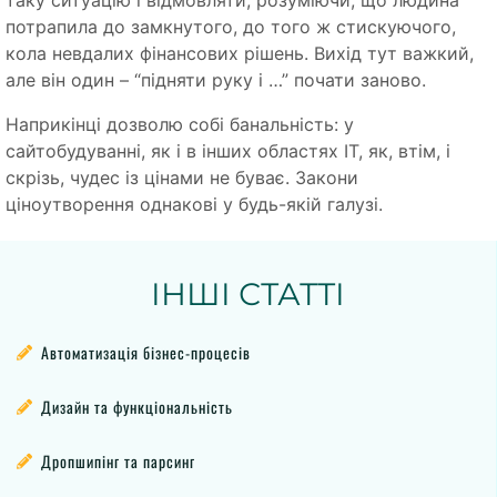
таку ситуацію і відмовляти, розуміючи, що людина
потрапила до замкнутого, до того ж стискуючого,
кола невдалих фінансових рішень. Вихід тут важкий,
але він один – “підняти руку і …” почати заново.
Наприкінці дозволю собі банальність: у
сайтобудуванні, як і в інших областях IT, як, втім, і
скрізь, чудес із цінами не буває. Закони
ціноутворення однакові у будь-якій галузі.
ІНШІ СТАТТІ
Автоматизація бізнес-процесів
Дизайн та функціональність
Дропшипінг та парсинг