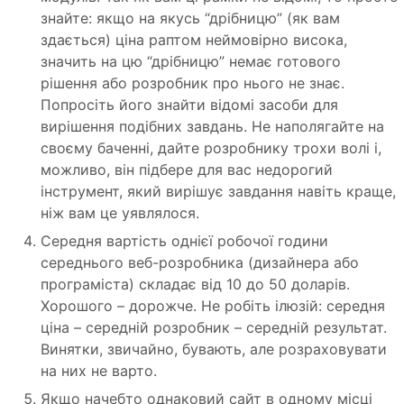
знайте: якщо на якусь “дрібницю” (як вам
здається) ціна раптом неймовірно висока,
значить на цю “дрібницю” немає готового
рішення або розробник про нього не знає.
Попросіть його знайти відомі засоби для
вирішення подібних завдань. Не наполягайте на
своєму баченні, дайте розробнику трохи волі і,
можливо, він підбере для вас недорогий
інструмент, який вирішує завдання навіть краще,
ніж вам це уявлялося.
Середня вартість однієї робочої години
середнього веб-розробника (дизайнера або
програміста) складає від 10 до 50 доларів.
Хорошого – дорожче. Не робіть ілюзій: середня
ціна – середній розробник – середній результат.
Винятки, звичайно, бувають, але розраховувати
на них не варто.
Якщо начебто однаковий сайт в одному місці