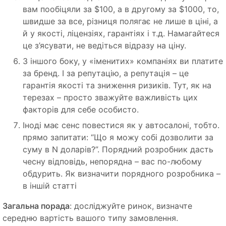
вам пообіцяли за $100, а в другому за $1000, то,
швидше за все, різниця полягає не лише в ціні, а
й у якості, ліцензіях, гарантіях і т.д. Намагайтеся
це з’ясувати, не ведіться відразу на ціну.
З іншого боку, у «іменитих» компаніях ви платите
за бренд. І за репутацію, а репутація – це
гарантія якості та зниження ризиків. Тут, як на
терезах – просто зважуйте важливість цих
факторів для себе особисто.
Іноді має сенс повестися як у автосалоні, тобто.
прямо запитати: “Що я можу собі дозволити за
суму в N доларів?”. Порядний розробник дасть
чесну відповідь, непорядна – вас по-любому
обдурить. Як визначити порядного розробника –
в іншій статті
Загальна порада
: досліджуйте ринок, визначте
середню вартість вашого типу замовлення.